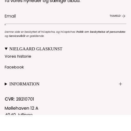
få vores nyheder og særlige tilbud.
TILMELD
'
Denne side er beskyttet af hCaptcha, og hCaptchas
Politik om beskyttelse af persondata
og
Servicevilkår
er gældende.
NIELGAARD GLASKUNST
Vores historie
Facebook
INFORMATION
CVR:
28210701
Møllehaven 12 A
4040 Jyllinge