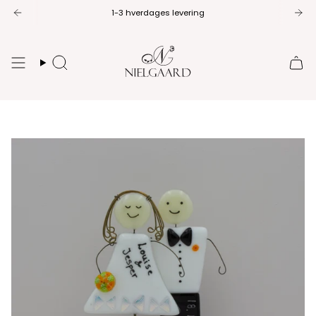
Spring
1-3 hverdages levering
14 dages returret
til
indhold
Søg