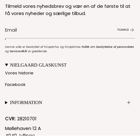
Tilmeld vores nyhedsbrev og vær en af de første til at
få vores nyheder og særlige tilbud.
TILMELD
'
Denne side er beskyttet af hCaptcha, og hCaptchas
Politik om beskyttelse af persondata
og
Servicevilkår
er gældende.
NIELGAARD GLASKUNST
Vores historie
Facebook
INFORMATION
CVR:
28210701
Møllehaven 12 A
4040 Jyllinge