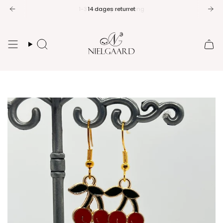
Spring
14 dages returret
til
indhold
Søg