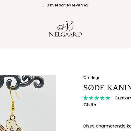
1-3 hverdages levering
Øreringe
SØDE KANI
Custome
€5,95
Disse charmerende kani