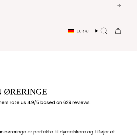
VALUTA
EUR €
Søg
N ØRERINGE
rs rate us 4.9/5 based on 629 reviews.
nøreringe er perfekte til dyreelskere og tilføjer et