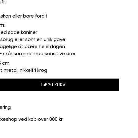
fit.
åsken eller bare fordi!
em:
med søde kaniner
gsbrug eller som en unik gave
agelige at bære hele dagen
e – skånsomme mod sensitive ører
,5 cm
 metal, nikkelfri krog
LÆG I KURV
ering
akkeshop ved køb over 800 kr