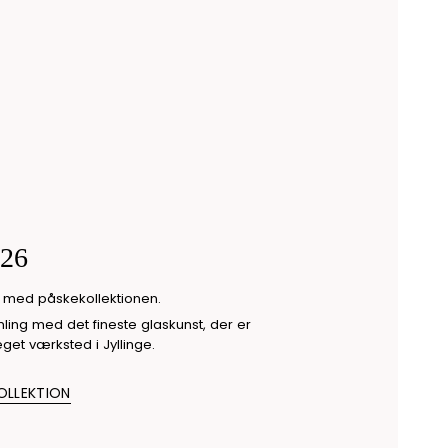
26
n med påskekollektionen.
ing med det fineste glaskunst, der er
get værksted i Jyllinge.
OLLEKTION