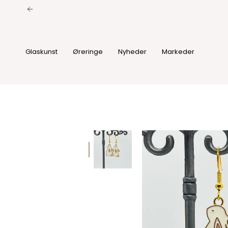
Spring
til
indhold
Glaskunst
Øreringe
Nyheder
Markeder