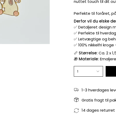
nuttet touch til dit out
Perfekte til foråret, p
Derfor vil du elske d
✅ Detaljeret design 
✅ Perfekte til hverda
✅ Letvægtige og beh
✅ 100% nikkelfri krog
📏
Størrelse:
Ca. 2 x 1
🎁
Materiale:
Emaljeret
1
1-3 hverdages lev
Gratis fragt til p
14 dages returret