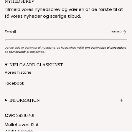
NYHEDSBREV
Tilmeld vores nyhedsbrev og vær en af de første til at
få vores nyheder og særlige tilbud.
TILMELD
'
Denne side er beskyttet af hCaptcha, og hCaptchas
Politik om beskyttelse af persondata
og
Servicevilkår
er gældende.
NIELGAARD GLASKUNST
Vores historie
Facebook
INFORMATION
CVR:
28210701
Møllehaven 12 A
4040 Jyllinge