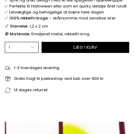
✅ Sjovt og unikt design med et lille spøgelse i djævlekappe
✅ Perfekte til Halloween eller som en quirky detalje året rundt
✅ Letvægtige og behagelige at bære hele dagen
✅
100% nikkelfri kroge
– skånsomme mod sensitive ører
📏
Størrelse:
1,2 x 2 cm
🎁
Materiale:
Emaljeret metal, nikkelfri krog
LÆG I KURV
1
1-3 hverdages levering
Gratis fragt til pakkeshop ved køb over 800 kr
14 dages returret