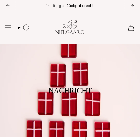
Zum
14-tägiges Rückgaberecht
1-3 Werktage Lieferzeit
Inhalt
springen
Suche
NACHRICHT