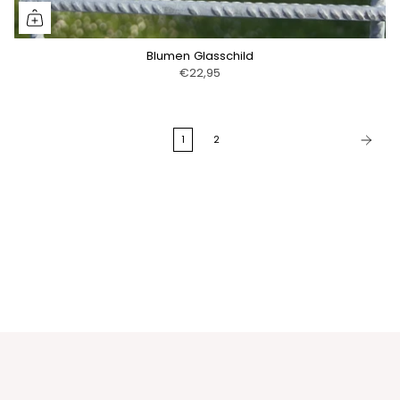
Blumen Glasschild
€22,95
1
2