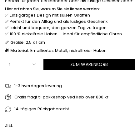
Perfekt für jeden Tierliebhaber oder als lustige Geschenkidee!
Hier erfahren Sie, warum Sie sie lieben werden:
✅ Einzigartiges Design mit süßen Giraffen
✅ Perfekt für den Alltag und als lustiges Geschenk
✅ Leicht und bequem, den ganzen Tag zu tragen
✅ 100 % nickelfreie Haken – ideal für empfindliche Ohren
📏
Größe:
2,5 x 1 cm
🎁
Material:
Emailliertes Metall, nickelfreier Haken
ZUM WARENKORB
1
1-3 hverdages levering
Gratis fragt til pakkeshop ved køb over 800 kr
14-tägiges Rückgaberecht
ZIEL