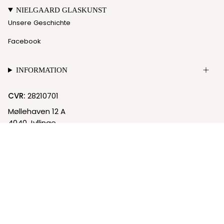
NIELGAARD GLASKUNST
Unsere Geschichte
Facebook
INFORMATION
CVR:
28210701
Møllehaven 12 A
4040 Jyllinge
© Nielgaard 2026
Cookie-Richtlinie
Datenschutzrichtlinie
Powered by Shopify