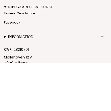
NIELGAARD GLASKUNST
Unsere Geschichte
Facebook
INFORMATION
CVR:
28210701
Møllehaven 12 A
4040 Jyllinge
© Nielgaard 2026
Cookie-Richtlinie
Datenschutzrichtlinie
Powered by Shopify