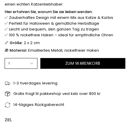
einen echten Katzenliebhaber.
Hier erfahren Sie, warum Sie sie lieben werden:
✅ Zauberhaftes Design mit einem Mix aus Katze & Kürbis
✅ Perfekt für Halloween & gemütliche Herbsttage
✅ Leicht und bequem, den ganzen Tag zu tragen
✅ 100 % nickelfreie Haken – ideal für empfindliche Ohren
📏
Größe:
2 x 2 cm
🎁
Material:
Emailliertes Metall, nickelfreier Haken
ZUM WARENKORB
1
1-3 hverdages levering
Gratis fragt til pakkeshop ved køb over 800 kr
14-tägiges Rückgaberecht
ZIEL