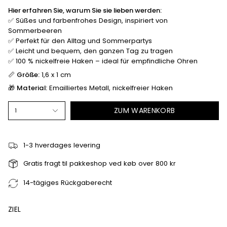
Hier erfahren Sie, warum Sie sie lieben werden:
✅ Süßes und farbenfrohes Design, inspiriert von
Sommerbeeren
✅ Perfekt für den Alltag und Sommerpartys
✅ Leicht und bequem, den ganzen Tag zu tragen
✅ 100 % nickelfreie Haken – ideal für empfindliche Ohren
📏
Größe:
1,6 x 1 cm
🎁
Material:
Emailliertes Metall, nickelfreier Haken
ZUM WARENKORB
1
1-3 hverdages levering
Gratis fragt til pakkeshop ved køb over 800 kr
14-tägiges Rückgaberecht
ZIEL