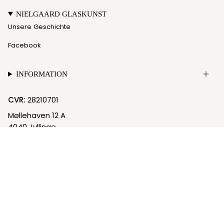
NIELGAARD GLASKUNST
Unsere Geschichte
Facebook
INFORMATION
CVR:
28210701
Møllehaven 12 A
4040 Jyllinge
© Nielgaard 2026
Cookie-Richtlinie
Datenschutzrichtlinie
Powered by Shopify