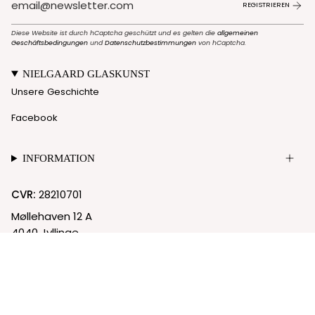
REGISTRIEREN
Diese Website ist durch hCaptcha geschützt und es gelten die
allgemeinen
Geschäftsbedingungen
und
Datenschutzbestimmungen
von hCaptcha.
NIELGAARD GLASKUNST
Unsere Geschichte
Facebook
INFORMATION
CVR:
28210701
Møllehaven 12 A
4040 Jyllinge
© Nielgaard 2026
Cookie-Richtlinie
Datenschutzrichtlinie
Powered by Shopify