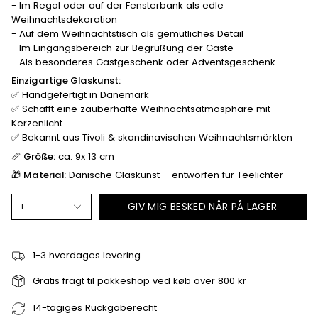
- Im Regal oder auf der Fensterbank als edle
Weihnachtsdekoration
- Auf dem Weihnachtstisch als gemütliches Detail
- Im Eingangsbereich zur Begrüßung der Gäste
- Als besonderes Gastgeschenk oder Adventsgeschenk
Einzigartige Glaskunst:
✅ Handgefertigt in Dänemark
✅ Schafft eine zauberhafte Weihnachtsatmosphäre mit
Kerzenlicht
✅ Bekannt aus Tivoli & skandinavischen Weihnachtsmärkten
📏
Größe:
ca. 9x 13 cm
🎁
Material:
Dänische Glaskunst – entworfen für Teelichter
GIV MIG BESKED NÅR PÅ LAGER
1
1-3 hverdages levering
Gratis fragt til pakkeshop ved køb over 800 kr
14-tägiges Rückgaberecht