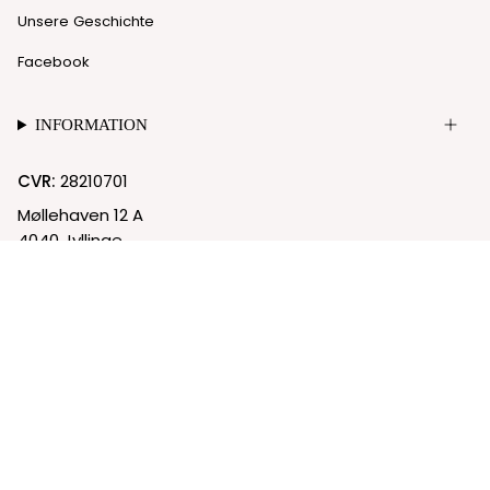
Unsere Geschichte
Facebook
INFORMATION
CVR:
28210701
Møllehaven 12 A
4040 Jyllinge
© Nielgaard 2026
Cookie-Richtlinie
Datenschutzrichtlinie
Powered by Shopify