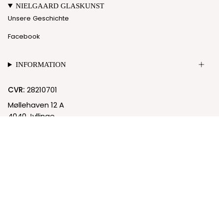
NIELGAARD GLASKUNST
Unsere Geschichte
Facebook
INFORMATION
CVR:
28210701
Møllehaven 12 A
4040 Jyllinge
© Nielgaard 2026
Cookie-Richtlinie
Datenschutzrichtlinie
Powered by Shopify