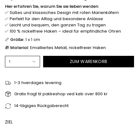
Hier erfahren Sie, warum Sie sie lieben werden:
✅ Süßes und klassisches Design mit roten Marienkäfern
✅ Perfekt für den Alltag und besondere Anlässe
✅ Leicht und bequem, den ganzen Tag zu tragen
✅ 100 % nickelfreie Haken – ideal für empfindliche Ohren
📏
Größe:
1 x 1 cm
🎁
Material:
Emailliertes Metall, nickelfreier Haken
ZUM WARENKORB
1
1-3 hverdages levering
Gratis fragt til pakkeshop ved køb over 800 kr
14-tägiges Rückgaberecht
ZIEL