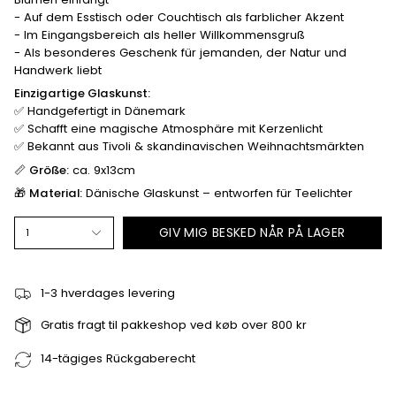
-
Auf dem Esstisch oder Couchtisch als farblicher Akzent
-
Im Eingangsbereich als heller Willkommensgruß
- Als besonderes Geschenk für jemanden, der Natur und
Handwerk liebt
Einzigartige Glaskunst:
✅ Handgefertigt in Dänemark
✅ Schafft eine magische Atmosphäre mit Kerzenlicht
✅ Bekannt aus Tivoli & skandinavischen Weihnachtsmärkten
📏
Größe:
ca. 9x13cm
🎁
Material:
Dänische Glaskunst – entworfen für Teelichter
GIV MIG BESKED NÅR PÅ LAGER
1
1-3 hverdages levering
Gratis fragt til pakkeshop ved køb over 800 kr
14-tägiges Rückgaberecht