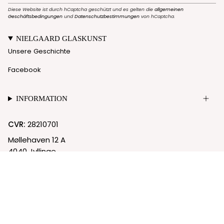
Diese Website ist durch hCaptcha geschützt und es gelten die
allgemeinen
Geschäftsbedingungen
und
Datenschutzbestimmungen
von hCaptcha.
NIELGAARD GLASKUNST
Unsere Geschichte
Facebook
INFORMATION
CVR:
28210701
Møllehaven 12 A
4040 Jyllinge
© Nielgaard 2026
Cookie-Richtlinie
Datenschutzrichtlinie
Powered by Shopify