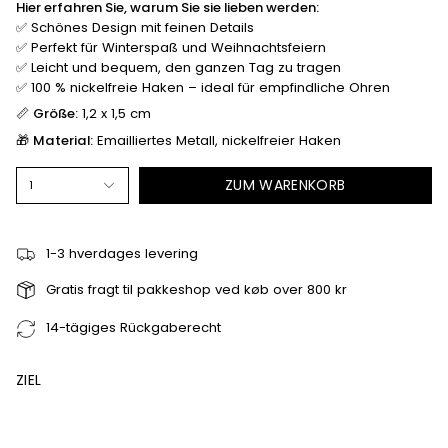
Hier erfahren Sie, warum Sie sie lieben werden:
✅ Schönes Design mit feinen Details
✅ Perfekt für Winterspaß und Weihnachtsfeiern
✅ Leicht und bequem, den ganzen Tag zu tragen
✅ 100 % nickelfreie Haken – ideal für empfindliche Ohren
📏
Größe:
1,2 x 1,5 cm
🎁
Material:
Emailliertes Metall, nickelfreier Haken
ZUM WARENKORB
1
1-3 hverdages levering
Gratis fragt til pakkeshop ved køb over 800 kr
14-tägiges Rückgaberecht
ZIEL