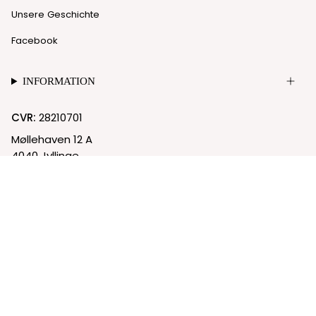
Unsere Geschichte
Facebook
INFORMATION
CVR:
28210701
Møllehaven 12 A
4040 Jyllinge
© Nielgaard 2026
Cookie-Richtlinie
Datenschutzrichtlinie
Powered by Shopify